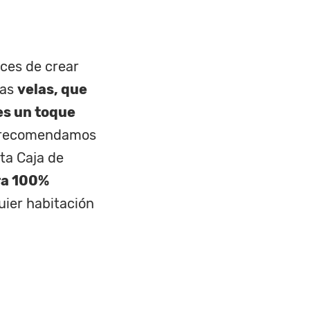
aces de crear
las
velas, que
es un toque
 te recomendamos
sta
Caja de
ra 100%
uier habitación