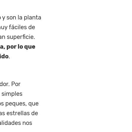
 y son la planta
uy fáciles de
an superficie.
a, por lo que
ido
.
dor. Por
 simples
los peques, que
s estrellas de
alidades nos