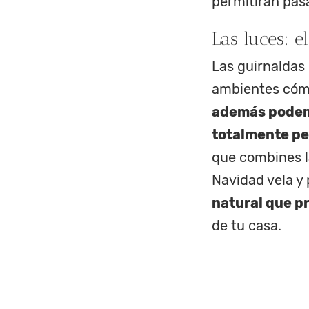
permitirán pasa
Las luces: e
Las guirnaldas 
ambientes cómo
además podemo
totalmente pe
que combines l
Navidad vela y
natural que p
de tu casa.