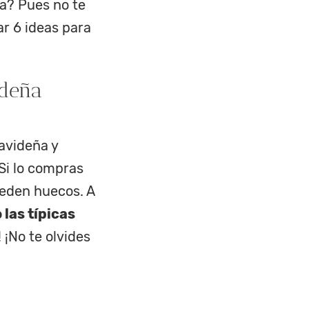
da? Pues no te
r 6 ideas para
ideña
navideña y
 Si lo compras
ueden huecos. A
 las típicas
! ¡No te olvides