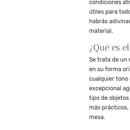
condiciones at
útiles para tod
habrás adivina
material.
¿Qué es el 
Se trata de un 
en su forma or
cualquier tono 
excepcional age
tipo de objeto
más prácticos,
mesa.