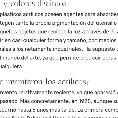
 y colores distintos
plásticos acrílicos poseen agentes para absorber
otegen tanto la propia pigmentación del utensilio
uellos objetos que reciben la luz a través de él
r en casi cualquier forma y tamaño, con medios
nales a los netamente industriales. Ha supuesto 
l mundo del arte, ya que permite producir obras 
ualquiera.
 inventaron los acrílicos?
invento relativamente reciente, ya que apareció 
o pasado. Más concretamente, en 1928, aunque s
ocurrió hasta 5 años más tarde. La primera com