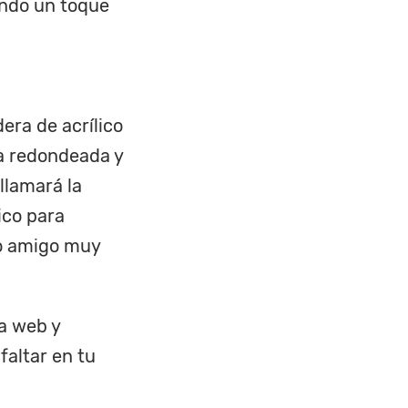
ando un toque
era de acrílico
a redondeada y
llamará la
ico para
r o amigo muy
ra web y
altar en tu