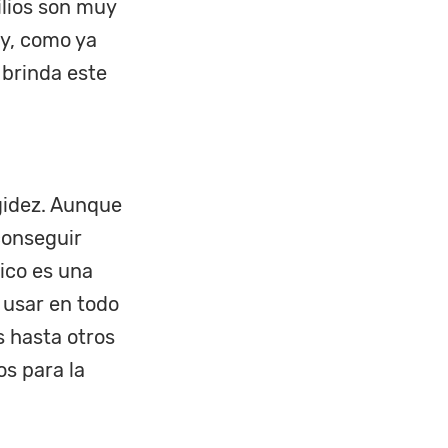
ilios son muy
oy, como ya
 brinda este
igidez. Aunque
conseguir
ico es una
 usar en todo
 hasta otros
s para la