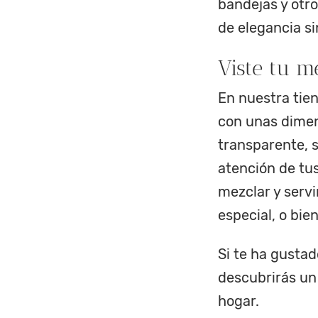
bandejas y otr
de elegancia si
Viste tu m
En nuestra tien
con unas dimen
transparente, 
atención de tu
mezclar y servi
especial, o bi
Si te ha gustad
descubrirás un
hogar.