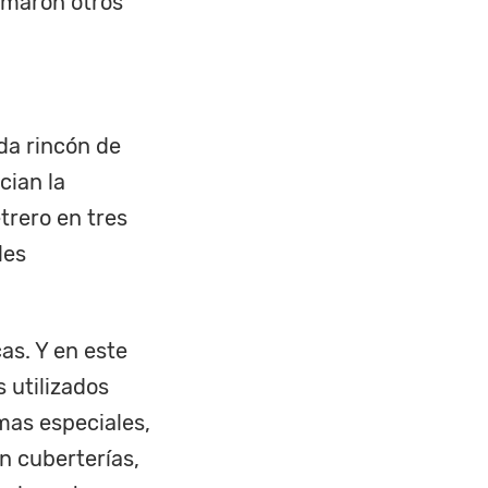
sumaron otros
ada rincón de
cian la
trero en tres
les
as. Y en este
 utilizados
mas especiales,
n cuberterías,