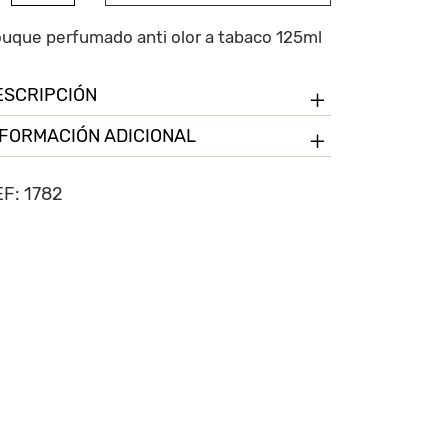
ti
or
uque perfumado anti olor a tabaco 125ml
ESCRIPCIÓN
baco
ntidad
NFORMACIÓN ADICIONAL
EF:
1782