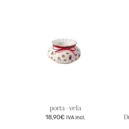
porta-vela
D
18,90
€
IVA incl.