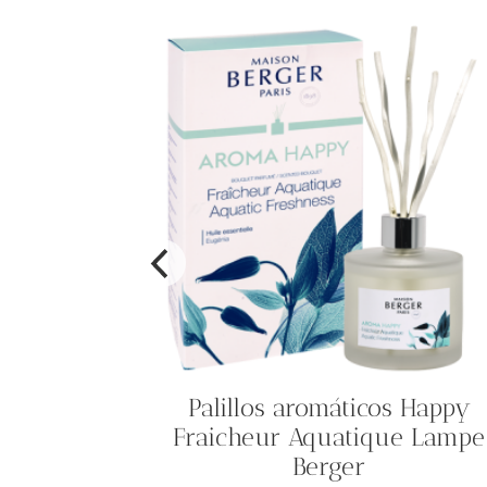
fumada
Palillos aromáticos Happy
a
Fraicheur Aquatique Lampe
Berger
.