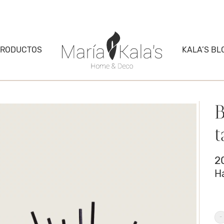
PRODUCTOS
KALA’S BL
B
t
2
H
B