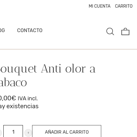
MI CUENTA
CARRITO
OG
CONTACTO
ouquet Anti olor a
abaco
0,00
€
IVA incl.
ay existencias
ouquet
AÑADIR AL CARRITO