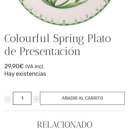
Colourful Spring Plato
de Presentación
29,90
€
IVA incl.
Hay existencias
Colourful
AÑADIR AL CARRITO
Spring
Plato
de
RELACIONADO