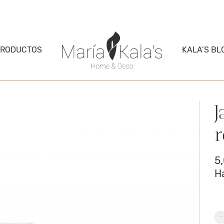
PRODUCTOS
KALA’S BL
J
r
5
H
J