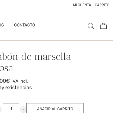
MI CUENTA
CARRITO
OG
CONTACTO
abón de marsella
osa
,00
€
IVA incl.
ay existencias
abón
AÑADIR AL CARRITO