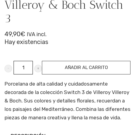
Villeroy & Boch Switch
3
49,90
€
IVA incl.
Hay existencias
Lechera
AÑADIR AL CARRITO
y
azucarera
Porcelana de alta calidad y cuidadosamente
de
decorada de la colección Switch 3 de Villeroy Villeroy
Villeroy
& Boch. Sus colores y detalles florales, recuerdan a
los paisajes del Mediterráneo. Combina las diferentes
&
piezas de manera creativa y llena la mesa de vida.
Boch
Switch