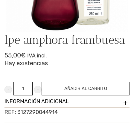
lpe amphora frambuesa
55,00
€
IVA incl.
Hay existencias
lpe
AÑADIR AL CARRITO
amphora
INFORMACIÓN ADICIONAL
frambuesa
REF:
3127290044914
cantidad