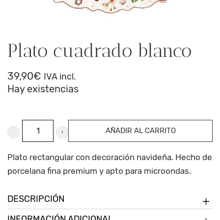
Plato cuadrado blanco
39,90
€
IVA incl.
Hay existencias
Plato
AÑADIR AL CARRITO
cuadrado
blanco
Plato rectangular con decoración navideña. Hecho de
cantidad
porcelana fina premium y apto para microondas.
DESCRIPCIÓN
INFORMACIÓN ADICIONAL