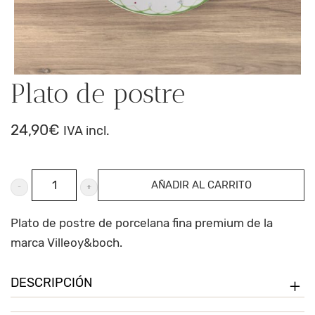
Plato de postre
24,90
€
IVA incl.
Plato
AÑADIR AL CARRITO
de
postre
Plato de postre de porcelana fina premium de la
cantidad
marca Villeoy&boch.
DESCRIPCIÓN