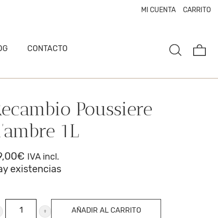
MI CUENTA
CARRITO
OG
CONTACTO
ecambio Poussiere
’ambre 1L
9,00
€
IVA incl.
ay existencias
ecambio
AÑADIR AL CARRITO