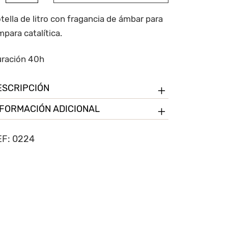
ussiere
ambre
tella de litro con fragancia de ámbar para
mpara catalítica.
ntidad
ración 40h
ESCRIPCIÓN
NFORMACIÓN ADICIONAL
EF:
0224