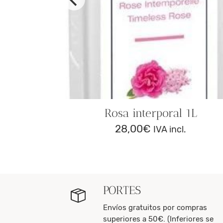
ic 1L
.
Rosa interporal 1L
28,00
€
IVA incl.
PORTES
Envíos gratuitos por compras
superiores a 50€. (Inferiores se