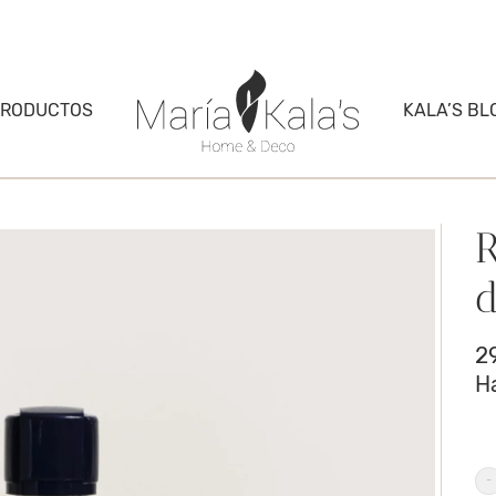
PRODUCTOS
KALA’S BL
R
d
2
H
R