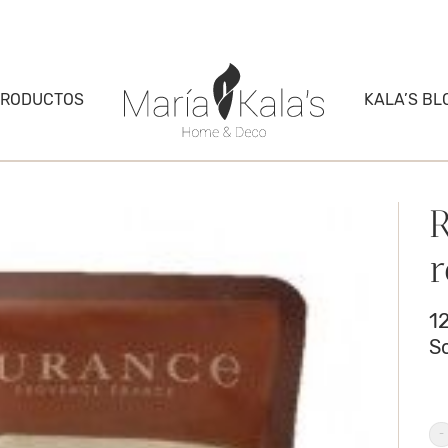
PRODUCTOS
KALA’S BL
1
S
R