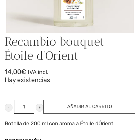
Recambio bouquet
Étoile d’Orient
14,00
€
IVA incl.
Hay existencias
Recambio
AÑADIR AL CARRITO
bouquet
Étoile
Botella de 200 ml con aroma a Étoile dÓrient.
d'Orient