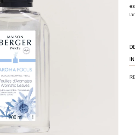
es
la
D
I
R