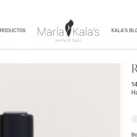
PRODUCTOS
KALA’S BL
1
H
R
F
ca
Bo