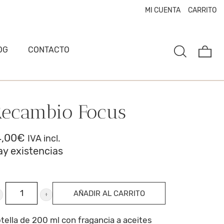
MI CUENTA
CARRITO
OG
CONTACTO
Recambio Focus
4,00
€
IVA incl.
ay existencias
ecambio
AÑADIR AL CARRITO
ocus
ntidad
tella de 200 ml con fragancia a aceites