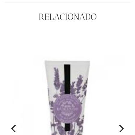
Higo
cantidad
RELACIONADO