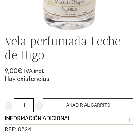
Vela perfumada Leche
de Higo
9,00
€
IVA incl.
Hay existencias
Vela
AÑADIR AL CARRITO
perfumada
INFORMACIÓN ADICIONAL
Leche
REF:
0824
de