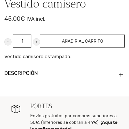
Vestido camisero
45,00
€
IVA incl.
Vestido
AÑADIR AL CARRITO
camisero
cantidad
Vestido camisero estampado.
DESCRIPCIÓN
PORTES
Envíos gratuitos por compras superiores a
50€. (Inferiores se cobran a 4,9€).
¡Aquí te