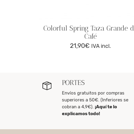
 grande
Colorful Spring Taza Grande 
 de GIEN
Café
21,90
€
.
IVA incl.
PORTES
Envíos gratuitos por compras
superiores a 50€. (Inferiores se
cobran a 4,9€).
¡Aquí te lo
explicamos todo!