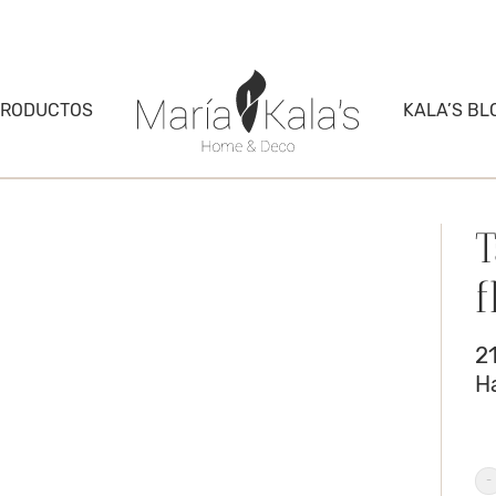
PRODUCTOS
KALA’S BL
T
f
2
H
Ta