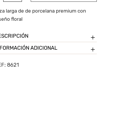
on
stampado
za larga de de porcelana premium con
oral
seño floral
ntidad
ESCRIPCIÓN
NFORMACIÓN ADICIONAL
EF:
8621