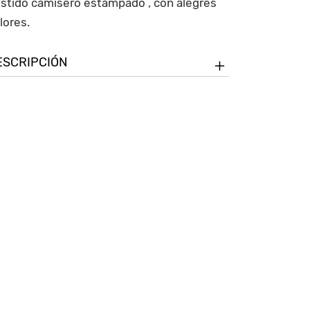
stampado
stido camisero estampado , con alegres
ntidad
lores.
ESCRIPCIÓN