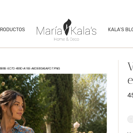
PRODUCTOS
KALA’S BL
V
4
Ve
ca