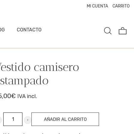
MI CUENTA
CARRITO
OG
CONTACTO
estido camisero
estampado
5,00
€
IVA incl.
stido
AÑADIR AL CARRITO
misero