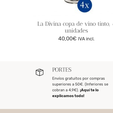
ato de
La Divina copa de vino tinto, 
unidades
40,00
€
.
IVA incl.
PORTES
Envíos gratuitos por compras
superiores a 50€. (Inferiores se
cobran a 4,9€).
¡Aquí te lo
explicamos todo!