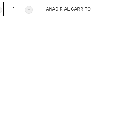
AÑADIR AL CARRITO
vina
opa
e
hampan,
idades
ntidad