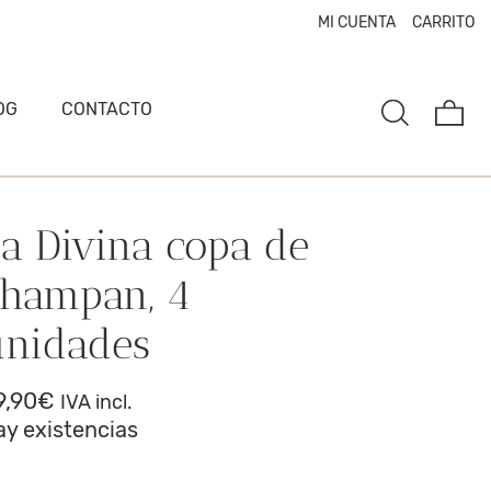
MI CUENTA
CARRITO
OG
CONTACTO
a Divina copa de
champan, 4
unidades
9,90
€
IVA incl.
ay existencias