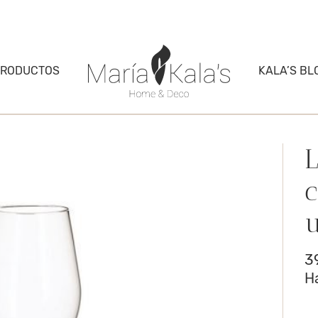
PRODUCTOS
KALA’S BL
L
3
H